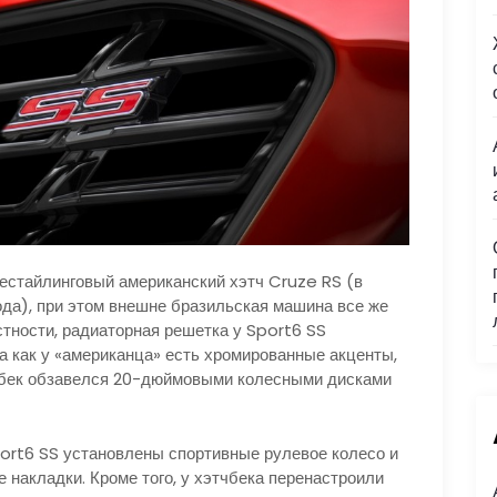
рестайлинговый американский хэтч Cruze RS (в
ода), при этом внешне бразильская машина все же
стности, радиаторная решетка у Sport6 SS
а как у «американца» есть хромированные акценты,
чбек обзавелся 20-дюймовыми колесными дисками
port6 SS установлены спортивные рулевое колесо и
 накладки. Кроме того, у хэтчбека перенастроили