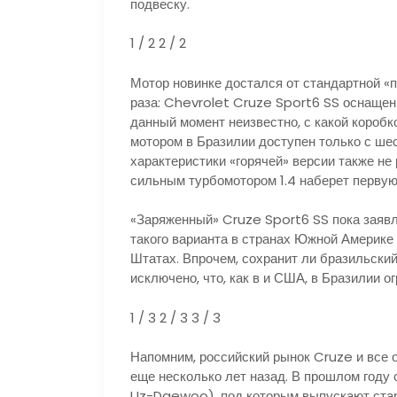
подвеску.
1
/ 2
2
/ 2
Мотор новинке достался от стандартной «п
раза: Chevrolet Cruze Sport6 SS оснащен
данный момент неизвестно, с какой коробк
мотором в Бразилии доступен только с ше
характеристики «горячей» версии также не
сильным турбомотором 1.4 наберет первую 
«Заряженный» Cruze Sport6 SS пока заявл
такого варианта в странах Южной Америке
Штатах. Впрочем, сохранит ли бразильски
исключено, что, как в и США, в Бразилии 
1
/ 3
2
/ 3
3
/ 3
Напомним, российский рынок Cruze и все
еще несколько лет назад. В прошлом году
Uz-Daewoo), под которым выпускают стар