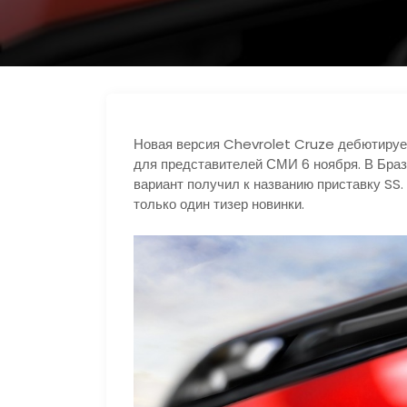
s
р
r
n
а
a
i
в
m
k
и
i
т
Новая версия Chevrolet Cruze дебютирует
ь
для представителей СМИ 6 ноября. В Браз
вариант получил к названию приставку SS
только один тизер новинки.