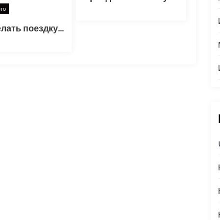
вто
Как сделать поездку на такси идеальной: лайфхаки и неочевидные советы