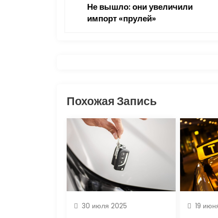
Не вышло: они увеличили
в
импорт «прулей»
и
г
а
ц
Похожая Запись
и
я
п
о
з
30 июля 2025
19 июн