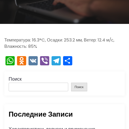
ю
Температура: 16.3°C, Осадки: 253.2 мм, Ветер: 12.4 м/с,
Влажность: 85%
W
O
V
Vi
T
О
h
d
K
b
el
тп
a
n
er
e
р
Поиск
ts
o
gr
а
Поиск
A
kl
a
в
p
a
m
и
Последние Записи
p
s
ть
s