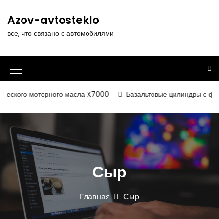
П
е
Azov-avtosteklo
р
все, что связано с автомобилями
е
й
т
и
И
к
к
с
еского моторного масла X7000
Базальтовые цилиндры с фольг
о
о
д
н
е
р
к
ж
а
и
Сыр
м
м
о
е
м
Главная
Сыр
у
н