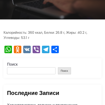
ю
Калорийность: 360 ккал, Белки: 26.8 г, Жиры: 40.2 г,
Углеводы: 53.1 г
W
O
V
Vi
T
О
h
d
K
b
el
тп
a
n
er
e
р
Поиск
ts
o
gr
а
Поиск
A
kl
a
в
p
a
m
и
Последние Записи
p
s
ть
s