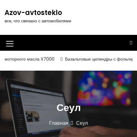
П
е
Azov-avtosteklo
р
все, что связано с автомобилями
е
й
т
и
И
к
к
с
 моторного масла X7000
Базальтовые цилиндры с фольгирован
о
о
д
н
е
р
к
ж
а
и
Сеул
м
м
о
е
м
Главная
Сеул
у
н