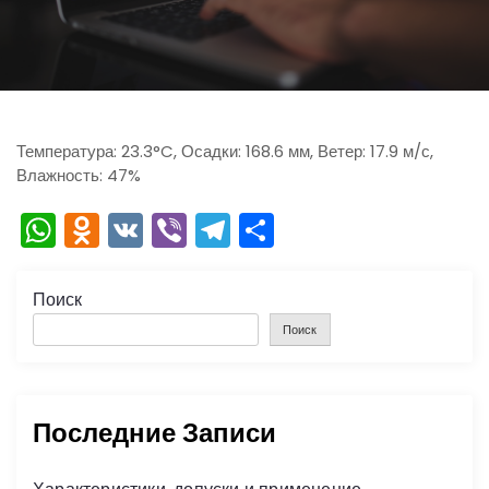
ю
Температура: 23.3°C, Осадки: 168.6 мм, Ветер: 17.9 м/с,
Влажность: 47%
W
O
V
Vi
T
О
h
d
K
b
el
тп
a
n
er
e
р
Поиск
ts
o
gr
а
Поиск
A
kl
a
в
p
a
m
и
Последние Записи
p
s
ть
s