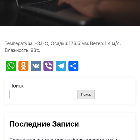
ю
Температура: -3.1°C, Осадки: 173.5 мм, Ветер: 1.4 м/с,
Влажность: 83%
W
O
V
Vi
T
О
h
d
K
b
el
тп
a
n
er
e
р
Поиск
ts
o
gr
а
Поиск
A
kl
a
в
p
a
m
и
Последние Записи
p
s
ть
s