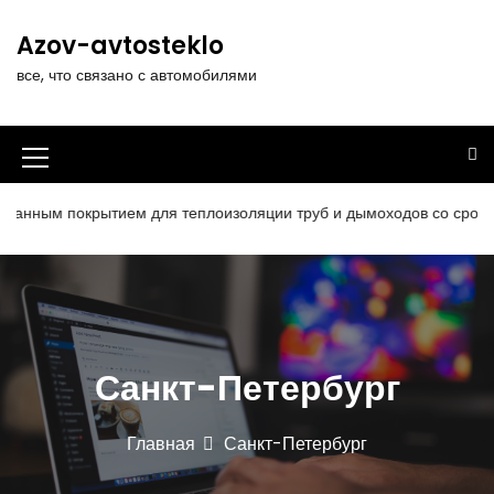
П
е
Azov-avtosteklo
р
все, что связано с автомобилями
е
й
т
и
И
к
к
с
ным покрытием для теплоизоляции труб и дымоходов со сроком с
о
о
д
н
е
р
к
ж
а
и
Санкт-Петербург
м
м
о
е
м
Главная
Санкт-Петербург
у
н