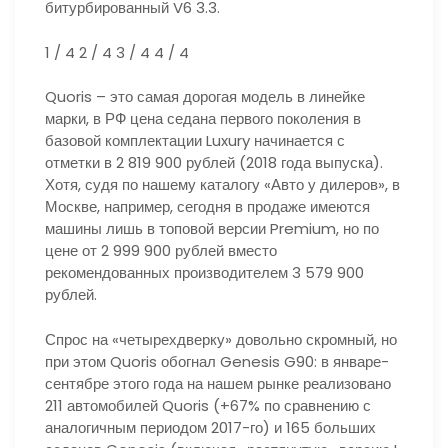
битурбированный V6 3.3.
1
/ 4
2
/ 4
3
/ 4
4
/ 4
Quoris – это самая дорогая модель в линейке
марки, в РФ цена седана первого поколения в
базовой комплектации Luxury начинается с
отметки в 2 819 900 рублей (2018 года выпуска).
Хотя, судя по нашему каталогу «Авто у дилеров», в
Москве, например, сегодня в продаже имеются
машины лишь в топовой версии Premium, но по
цене от 2 999 900 рублей вместо
рекомендованных производителем 3 579 900
рублей.
Спрос на «четырехдверку» довольно скромный, но
при этом Quoris обогнал Genesis G90: в январе-
сентябре этого года на нашем рынке реализовано
211 автомобилей Quoris (+67% по сравнению с
аналогичным периодом 2017-го) и 165 больших