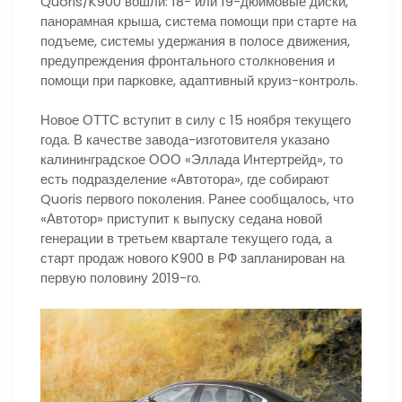
Quoris/K900 вошли: 18- или 19-дюймовые диски,
панорамная крыша, система помощи при старте на
подъеме, системы удержания в полосе движения,
предупреждения фронтального столкновения и
помощи при парковке, адаптивный круиз-контроль.
Новое ОТТС вступит в силу с 15 ноября текущего
года. В качестве завода-изготовителя указано
калининградское ООО «Эллада Интертрейд», то
есть подразделение «Автотора», где собирают
Quoris первого поколения. Ранее сообщалось, что
«Автотор» приступит к выпуску седана новой
генерации в третьем квартале текущего года, а
старт продаж нового K900 в РФ запланирован на
первую половину 2019-го.