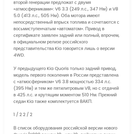
второй генерации предложат с двумя
«атмосферниками»: V6 3.3 (249 л.с., 347 Нм) и V8
5.0 (413 л.с., 505 Нм). Оба мотора имеют
непосредственный впрыск топлива и сочетаются с
восьмиступенчатым «автоматом». Привод в
сертификате заявлен задний или полный, впрочем,
в официальном релизе российского
представительства Kia говорится лишь о версии
4WD.
У предыдущего Kia Quoris только задний привод,
модель первого поколения в России представлена
с «атмосферником» V6 3.8 мощностью 334 л.с.
(395 Нм) и тем же пятилитровым V8, но с отдачей
в 425 л.с. и крутящим моментом 510 Нм. Прежний
седан Kia также комплектуется 8АКП.
1
/ 2
2
/ 2
В список оборудования российской версии нового