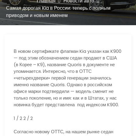
ю
Главная
Новости авто
Самая дорогая Kia в России: теперь с полным
приводом и новым именем
В новом сертификате флагман Kia указан как K900
— под этим обозначением седан продают в США
(в Корее – K9), название Quoris в документе не
упоминается. Интересно, что в ОТТС
«четырехдверки» первой генерации значилось
именно название Quoris. Однако в российском
офисе марки подтвердили — модель сменит не
только поколение, но и имя: как и в Штатах, у нас
новинка будет представлена под индексом K900.
1
/ 2
2
/ 2
Согласно новому ОТТС, на нашем рынке седан