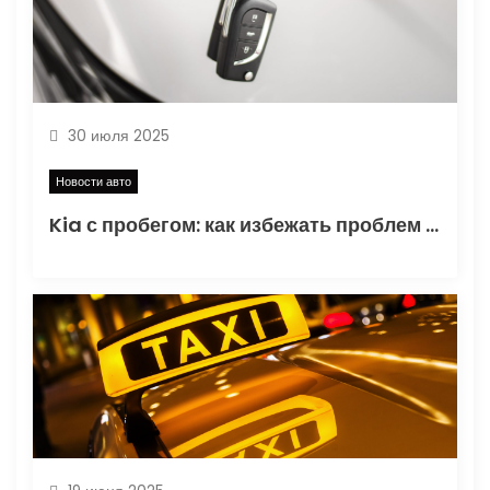
а
п
и
30 июля 2025
с
Новости авто
Kia с пробегом: как избежать проблем при покупке?
я
м