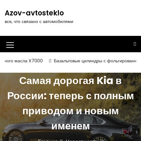
П
е
Azov-avtosteklo
р
все, что связано с автомобилями
е
й
т
и
И
к
к
с
 масла X7000
Базальтовые цилиндры с фольгированным и нека
о
о
д
Самая дорогая Kia в
н
е
р
к
России: теперь с полным
ж
а
и
приводом и новым
м
м
о
е
м
именем
у
н