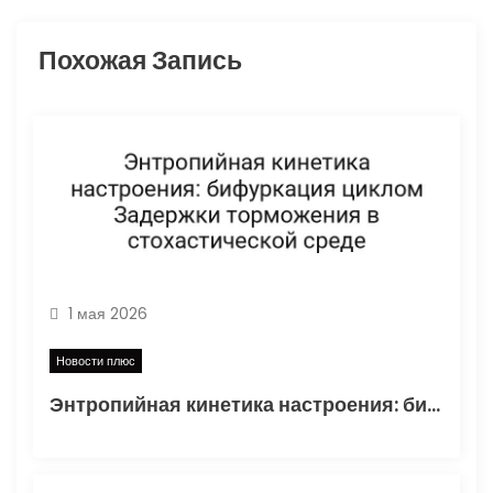
п
Похожая Запись
о
з
а
п
и
1 мая 2026
с
Новости плюс
я
Энтропийная кинетика настроения: бифуркация циклом Задержки торможения в стохастической среде
м