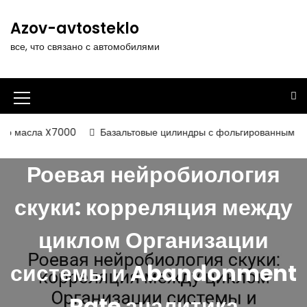
П
е
Azov-avtosteklo
р
все, что связано с автомобилями
е
й
т
и
И
к
к
с
 масла X7000
Базальтовые цилиндры с фольгированным и нека
о
о
д
Роевая нейробиология
н
е
р
к
скуки: корреляция между
ж
а
и
циклом Организации
м
м
о
е
м
системы и Abandonment
у
н
Rate аналитика