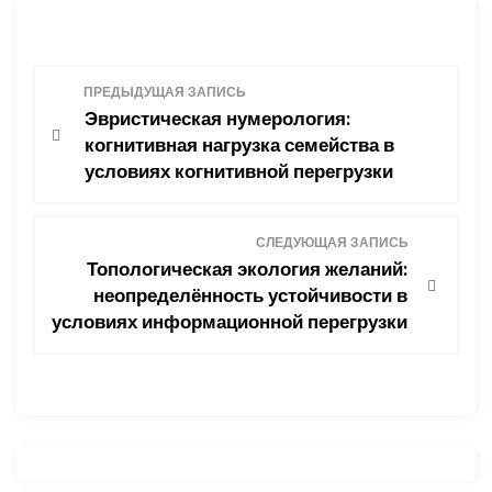
Н
ПРЕДЫДУЩАЯ ЗАПИСЬ
Эвристическая нумерология:
а
когнитивная нагрузка семейства в
условиях когнитивной перегрузки
в
и
СЛЕДУЮЩАЯ ЗАПИСЬ
Топологическая экология желаний:
г
неопределённость устойчивости в
условиях информационной перегрузки
а
ц
и
я