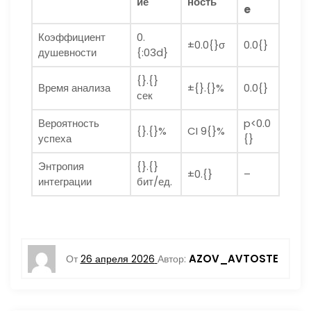
ие
ность
e
Коэффициент
0.
±0.0{}σ
0.0{}
душевности
{:03d}
{}.{}
Время анализа
±{}.{}%
0.0{}
сек
Вероятность
p<0.0
{}.{}%
CI 9{}%
успеха
{}
Энтропия
{}.{}
±0.{}
–
интеграции
бит/ед.
AZOV_AVTOSTE
От
26 апреля 2026
Автор: