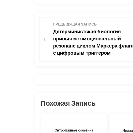
Н
ПРЕДЫДУЩАЯ ЗАПИСЬ
Детерминистская биология
а
привычек: эмоциональный
резонанс циклом Маркера флаг
в
с цифровым триггером
и
г
а
ц
Похожая Запись
и
я