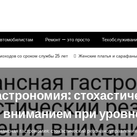
автомобилистам
Ремонт — это просто
Техобслуживани
 со сроком службы 25 лет
Женские платья и сарафаны: споко
астрономия: стохастич
 вниманием при уровн
нансная гастрономия: стохастический резонанс управлени