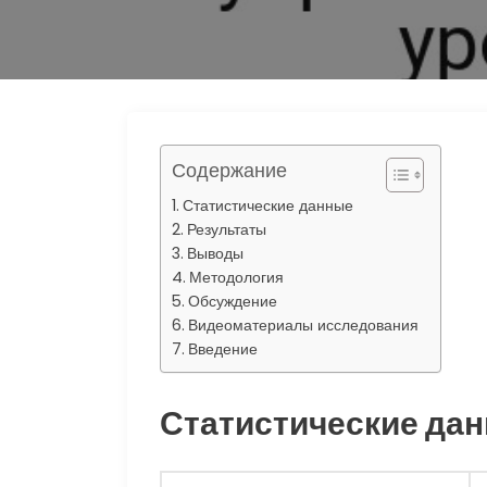
s
р
r
n
а
a
i
в
m
k
и
i
т
Содержание
ь
Статистические данные
Результаты
Выводы
Методология
Обсуждение
Видеоматериалы исследования
Введение
Статистические да