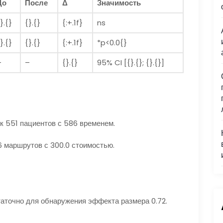
До
После
Δ
Значимость
}.{}
{}.{}
{:+.1f}
ns
}.{}
{}.{}
{:+.1f}
*p<0.0{}
–
–
{}.{}
95% CI [{}.{}; {}.{}]
к 551 пациентов с 586 временем.
6 маршрутов с 300.0 стоимостью.
таточно для обнаружения эффекта размера 0.72.