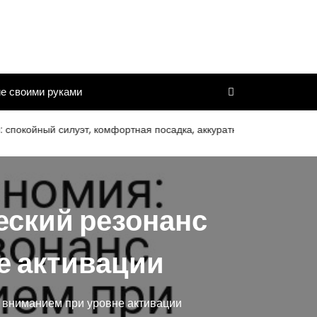
е своими руками
йный силуэт, комфортная посадка, аккуратная отделка
База
еский резонанс
е активации
я вниманием при уровне активации