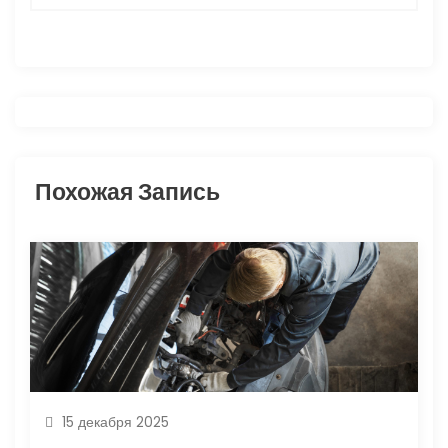
а
ц
и
я
Похожая Запись
п
о
з
а
п
и
15 декабря 2025