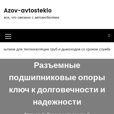
П
е
Azov-avtosteklo
р
все, что связано с автомобилями
е
й
т
и
И
к
к
с
для теплоизоляции труб и дымоходов со сроком службы 25 лет
о
о
д
Разъемные
н
е
р
к
подшипниковые опоры
ж
а
и
ключ к долговечности и
м
м
о
е
м
надежности
у
н