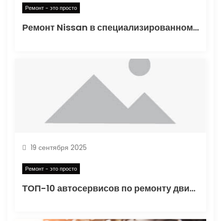
с
Ремонт - это просто
Ремонт Nissan в специализированном сервисе: Забота о японской надежности
я
м
19 сентября 2025
Ремонт - это просто
ТОП-10 автосервисов по ремонту двигателей Chery в Санкт-Петербурге