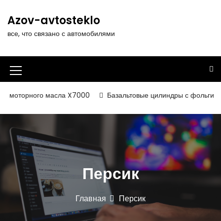
П
е
Azov-avtosteklo
р
все, что связано с автомобилями
е
й
т
и
И
к
к
с
 моторного масла X7000
Базальтовые цилиндры с фольгирован
о
о
д
н
е
р
к
ж
а
и
Персик
м
м
о
е
м
Главная
Персик
у
н