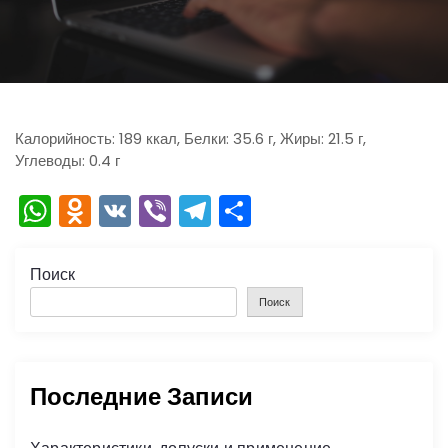
ю
Калорийность: 189 ккал, Белки: 35.6 г, Жиры: 21.5 г,
Углеводы: 0.4 г
W
O
V
Vi
T
О
h
d
K
b
el
тп
a
n
er
e
р
Поиск
ts
o
gr
а
Поиск
A
kl
a
в
p
a
m
и
Последние Записи
p
s
ть
s