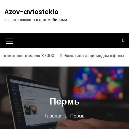
П
е
Azov-avtosteklo
р
все, что связано с автомобилями
е
й
т
и
И
к
к
с
о моторного масла X7000
Базальтовые цилиндры с фольгирова
о
о
д
н
е
р
к
ж
а
и
Пермь
м
м
о
е
м
Главная
Пермь
у
н