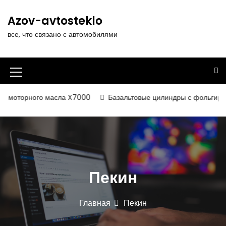
П
е
Azov-avtosteklo
р
все, что связано с автомобилями
е
й
т
и
И
к
к
с
 моторного масла X7000
Базальтовые цилиндры с фольгирован
о
о
д
н
е
р
к
ж
а
и
Пекин
м
м
о
е
м
Главная
Пекин
у
н