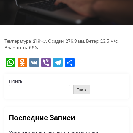
ю
Температура: 21.9°C, Осадки: 276.8 мм, Ветер: 23.5 м/с,
Влажность: 66%
W
O
V
Vi
T
О
h
d
K
b
el
тп
a
n
er
e
р
Поиск
ts
o
gr
а
Поиск
A
kl
a
в
p
a
m
и
Последние Записи
p
s
ть
s