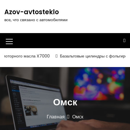
П
е
Azov-avtosteklo
р
все, что связано с автомобилями
е
й
т
и
И
к
к
с
моторного масла X7000
Базальтовые цилиндры с фольгированн
о
о
д
н
е
р
к
ж
а
и
Омск
м
м
о
е
м
Главная
Омск
у
н