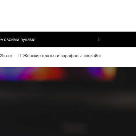
е своими руками
ет
Женские платья и сарафаны: спокойный силуэт, комфортная 