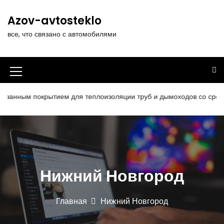
П
е
Azov-avtosteklo
р
все, что связано с автомобилями
е
й
т
и
И
к
к
с
нным покрытием для теплоизоляции труб и дымоходов со сроком 
о
о
д
н
е
р
к
ж
а
и
Нижний Новгород
м
м
о
е
м
Главная
Нижний Новгород
у
н