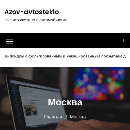
П
е
Azov-avtosteklo
р
все, что связано с автомобилями
е
й
т
и
И
к
к
с
илиндры с фольгированным и некашированным покрытием для теп
о
о
д
н
е
р
к
ж
а
и
Москва
м
м
о
е
м
Главная
Москва
у
н