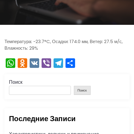
ю
Температура: -23.7°C, Осадки: 174.0 мм, Ветер: 27.5 м/с,
Влажность: 29%
W
O
V
Vi
T
О
h
d
K
b
el
тп
a
n
er
e
р
Поиск
ts
o
gr
а
Поиск
A
kl
a
в
p
a
m
и
Последние Записи
p
s
ть
s