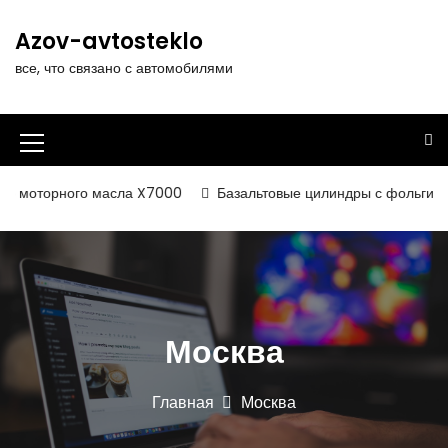
П
е
Azov-avtosteklo
р
все, что связано с автомобилями
е
й
т
и
И
к
к
с
 моторного масла X7000
Базальтовые цилиндры с фольгирован
о
о
д
н
е
р
к
ж
а
и
Москва
м
м
о
е
м
Главная
Москва
у
н