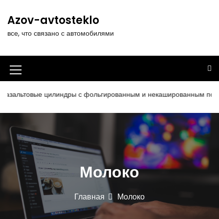
П
е
Azov-avtosteklo
р
все, что связано с автомобилями
е
й
т
и
И
к
к
с
зальтовые цилиндры с фольгированным и некашированным покрыти
о
о
д
н
е
р
к
ж
а
и
Молоко
м
м
о
е
м
Главная
Молоко
у
н