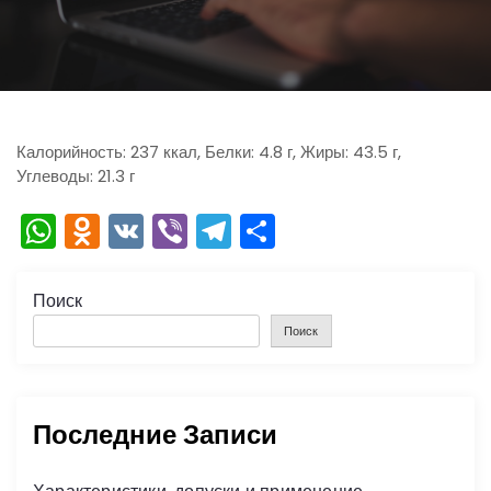
ю
Калорийность: 237 ккал, Белки: 4.8 г, Жиры: 43.5 г,
Углеводы: 21.3 г
W
O
V
Vi
T
О
h
d
K
b
el
тп
a
n
er
e
р
Поиск
ts
o
gr
а
Поиск
A
kl
a
в
p
a
m
и
Последние Записи
p
s
ть
s