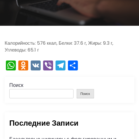
ю
Калорийность: 576 ккал, Белки: 37.6 г, Жиры: 9.3 г,
Углеводы: 65.1 г
W
O
V
Vi
T
О
h
d
K
b
el
тп
a
n
er
e
р
Поиск
ts
o
gr
а
Поиск
A
kl
a
в
p
a
m
и
Последние Записи
p
s
ть
s