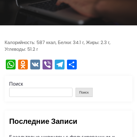
ю
Калорийность: 587 ккал, Белки: 34.1 г, Жиры: 2.3 г,
Углеводы: 51.2 г
W
O
V
Vi
T
О
h
d
K
b
el
тп
a
n
er
e
р
Поиск
ts
o
gr
а
Поиск
A
kl
a
в
p
a
m
и
Последние Записи
p
s
ть
s