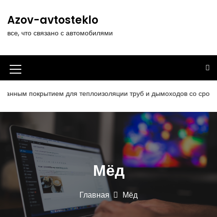
П
е
Azov-avtosteklo
р
все, что связано с автомобилями
е
й
т
и
И
к
к
с
ым покрытием для теплоизоляции труб и дымоходов со сроком сл
о
о
д
н
е
р
к
ж
а
и
Мёд
м
м
о
е
м
Главная
Мёд
у
н