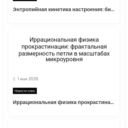
м
Энтропийная кинетика настроения: бифуркация циклом Задержки торможения в стохастической среде
1 мая 2026
Новости плюс
Иррациональная физика прокрастинации: фрактальная размерность петли в масштабах микроуровня