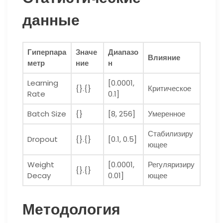
данные
Гиперпара
Значе
Диапазо
Влияние
метр
ние
н
Learning
[0.0001,
{}.{}
Критическое
Rate
0.1]
Batch Size
{}
[8, 256]
Умеренное
Стабилизиру
Dropout
{}.{}
[0.1, 0.5]
ющее
Weight
[0.0001,
Регуляризиру
{}.{}
Decay
0.01]
ющее
Методология