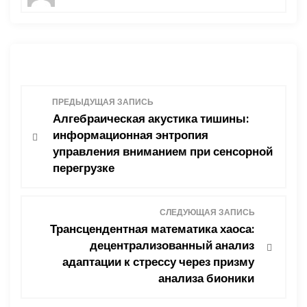
Н
ПРЕДЫДУЩАЯ ЗАПИСЬ
Алгебраическая акустика тишины:
а
информационная энтропия
управления вниманием при сенсорной
в
перегрузке
и
СЛЕДУЮЩАЯ ЗАПИСЬ
г
Трансцендентная математика хаоса:
децентрализованный анализ
а
адаптации к стрессу через призму
ц
анализа бионики