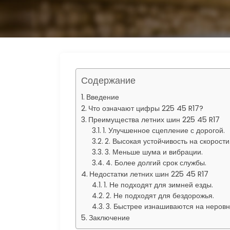
s
р
r
n
а
a
i
в
m
k
и
i
т
Содержание
ь
Введение
Что означают цифры 225 45 R17?
Преимущества летних шин 225 45 R17
1. Улучшенное сцепление с дорогой.
2. Высокая устойчивость на скорости
3. Меньше шума и вибрации.
4. Более долгий срок службы.
Недостатки летних шин 225 45 R17
1. Не подходят для зимней езды.
2. Не подходят для бездорожья.
3. Быстрее изнашиваются на неровн
Заключение