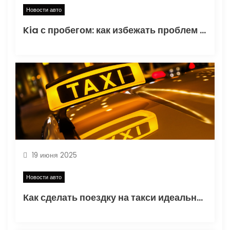
Новости авто
я
Kia с пробегом: как избежать проблем при покупке?
м
19 июня 2025
Новости авто
Как сделать поездку на такси идеальной: лайфхаки и неочевидные советы