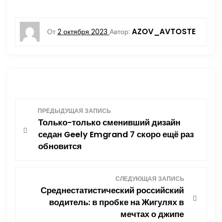
AZOV_AVTOSTE
От
2 октября 2023
Автор:
Н
ПРЕДЫДУЩАЯ ЗАПИСЬ
Только-только сменивший дизайн
а
седан Geely Emgrand 7 скоро ещё раз
обновится
в
и
СЛЕДУЮЩАЯ ЗАПИСЬ
Среднестатистический российский
г
водитель: в пробке на Жигулях в
мечтах о джипе
а