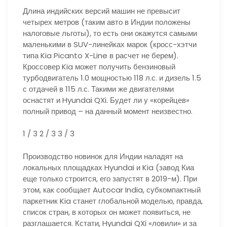
Длина индийских версий машин не превысит
четырех метров (таким авто в Индии положены
налоговые льготы), то есть они окажутся самыми
маленькими в SUV-линейках марок (кросс-хэтчи
типа Kia Picanto X-Line в расчет не берем).
Кроссовер Kia может получить бензиновый
турбодвигатель 1.0 мощностью 118 л.с. и дизель 1.5
с отдачей в 115 л.с. Такими же двигателями
оснастят и Hyundai QXi. Будет ли у «корейцев»
полный привод – на данный момент неизвестно.
1
/ 3
2
/ 3
3
/ 3
Производство новинок для Индии наладят на
локальных площадках Hyundai и Kia (завод Киа
еще только строится, его запустят в 2019-м). При
этом, как сообщает Autocar India, субкомпактный
паркетник Kia станет глобальной моделью, правда,
список стран, в которых он может появиться, не
разглашается. Кстати, Hyundai QXi «ловили» и за