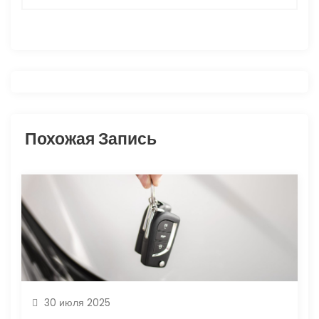
ц
и
я
п
Похожая Запись
о
з
а
п
и
30 июля 2025
с