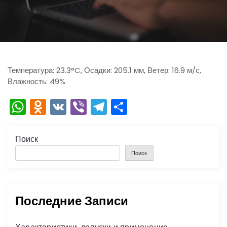
ю
Температура: 23.3°C, Осадки: 205.1 мм, Ветер: 16.9 м/с,
Влажность: 49%
W
O
V
Vi
T
О
h
d
K
b
el
тп
a
n
er
e
р
Поиск
ts
o
gr
а
Поиск
A
kl
a
в
p
a
m
и
Последние Записи
p
s
ть
s