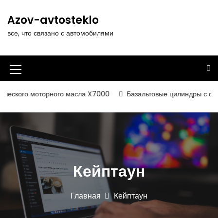
П
е
Azov-avtosteklo
р
все, что связано с автомобилями
е
й
т
и
И
к
к
с
еского моторного масла X7000
Базальтовые цилиндры с фольг
о
о
д
н
е
р
к
ж
а
и
Кейптаун
м
м
о
е
м
Главная
Кейптаун
у
н