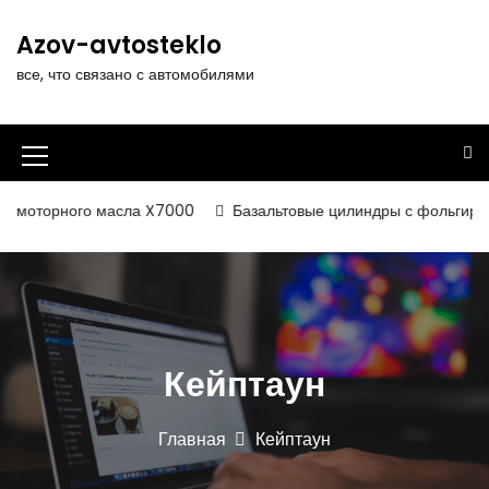
П
е
Azov-avtosteklo
р
все, что связано с автомобилями
е
й
т
и
И
к
к
с
 моторного масла X7000
Базальтовые цилиндры с фольгирован
о
о
д
н
е
р
к
ж
а
и
Кейптаун
м
м
о
е
м
Главная
Кейптаун
у
н