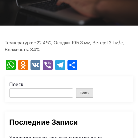
ю
Температура: -22.4°C, Осадки: 195.3 мм, Ветер: 13.1 м/с,
Влажность: 34%
W
O
V
Vi
T
О
h
d
K
b
el
тп
a
n
er
e
р
Поиск
ts
o
gr
а
Поиск
A
kl
a
в
p
a
m
и
Последние Записи
p
s
ть
s