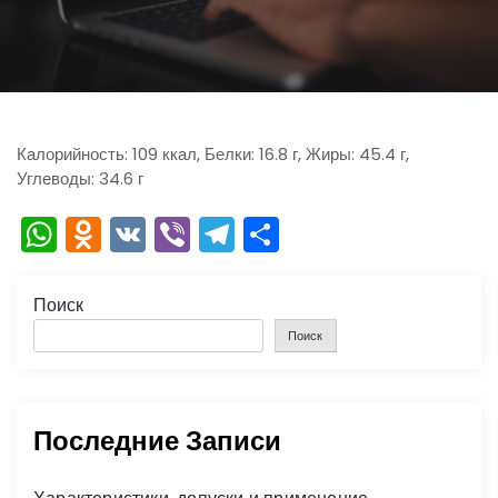
ю
Калорийность: 109 ккал, Белки: 16.8 г, Жиры: 45.4 г,
Углеводы: 34.6 г
W
O
V
Vi
T
О
h
d
K
b
el
тп
a
n
er
e
р
Поиск
ts
o
gr
а
Поиск
A
kl
a
в
p
a
m
и
Последние Записи
p
s
ть
s