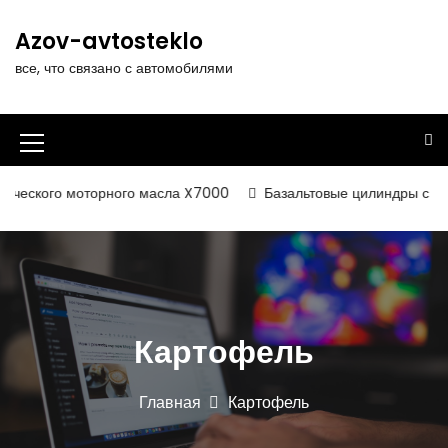
П
е
Azov-avtosteklo
р
все, что связано с автомобилями
е
й
т
и
И
к
к
с
ческого моторного масла X7000
Базальтовые цилиндры с фольг
о
о
д
н
е
р
к
ж
а
и
Картофель
м
м
о
е
м
Главная
Картофель
у
н