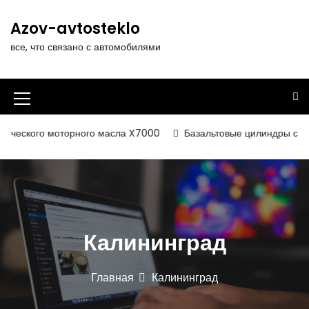
П
е
Azov-avtosteklo
р
все, что связано с автомобилями
е
й
т
и
И
к
к
с
ческого моторного масла X7000
Базальтовые цилиндры с фоль
о
о
д
н
е
р
к
ж
а
и
Калининград
м
м
о
е
м
Главная
Калининград
у
н