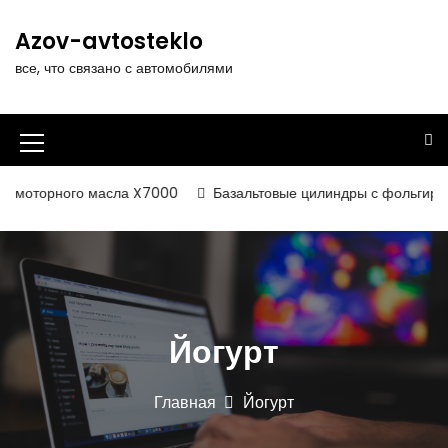
П
е
Azov-avtosteklo
р
все, что связано с автомобилями
е
й
т
и
И
к
к
с
 моторного масла X7000
Базальтовые цилиндры с фольгирован
о
о
д
н
е
р
к
ж
а
и
Йогурт
м
м
о
е
м
Главная
Йогурт
у
н