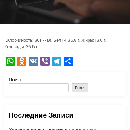
ю
Калорийность: 301 ккал, Белки: 35.8 г, Жиры: 13.0 г,
Углеводы: 36.5 г
W
O
V
Vi
T
О
h
d
K
b
el
тп
a
n
er
e
р
Поиск
ts
o
gr
а
Поиск
A
kl
a
в
p
a
m
и
Последние Записи
p
s
ть
s