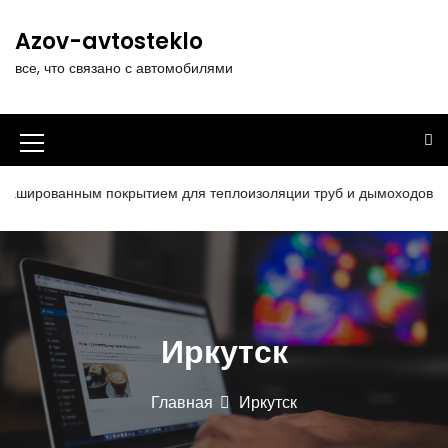
П
е
Azov-avtosteklo
р
все, что связано с автомобилями
е
й
т
и
И
к
к
с
ированным покрытием для теплоизоляции труб и дымоходов со ср
о
о
д
н
е
р
к
ж
а
и
Иркутск
м
м
о
е
м
Главная
Иркутск
у
н