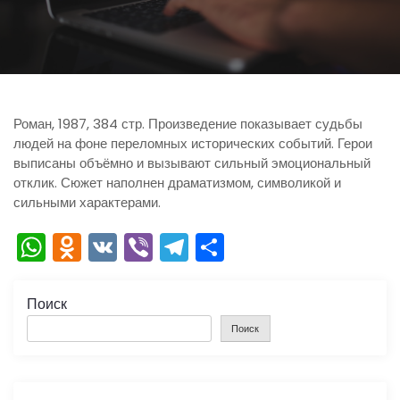
ю
Роман, 1987, 384 стр. Произведение показывает судьбы
людей на фоне переломных исторических событий. Герои
выписаны объёмно и вызывают сильный эмоциональный
отклик. Сюжет наполнен драматизмом, символикой и
сильными характерами.
W
O
V
Vi
T
О
h
d
K
b
el
тп
a
n
er
e
р
Поиск
ts
o
gr
а
Поиск
A
kl
a
в
p
a
m
и