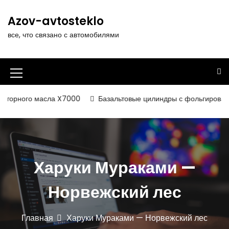
П
е
Azov-avtosteklo
р
все, что связано с автомобилями
е
й
т
и
И
к
к
с
торного масла X7000
Базальтовые цилиндры с фольгированным
о
о
д
н
е
р
к
ж
а
Харуки Мураками —
и
м
м
о
Норвежский лес
е
м
у
н
Главная
Харуки Мураками — Норвежский лес