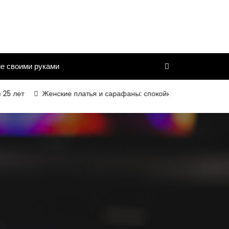
е своими руками
т
Женские платья и сарафаны: спокойный силуэт, комфортная 