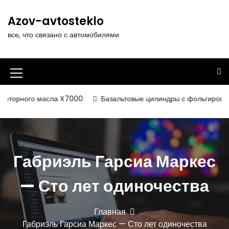
П
е
Azov-avtosteklo
р
все, что связано с автомобилями
е
й
т
и
И
к
к
с
оторного масла X7000
Базальтовые цилиндры с фольгированным
о
о
д
н
е
р
к
ж
Габриэль Гарсиа Маркес
а
и
м
м
— Сто лет одиночества
о
е
м
у
н
Главная
Габриэль Гарсиа Маркес — Сто лет одиночества