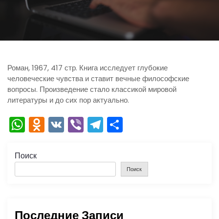
ю
Роман, 1967, 417 стр. Книга исследует глубокие
человеческие чувства и ставит вечные философские
вопросы. Произведение стало классикой мировой
литературы и до сих пор актуально.
W
O
V
Vi
T
О
h
d
K
b
el
тп
a
n
er
e
р
Поиск
ts
o
gr
а
Поиск
A
kl
a
в
p
a
m
и
Последние Записи
p
s
ть