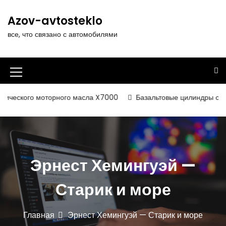
П
е
Azov-avtosteklo
р
все, что связано с автомобилями
е
й
т
и
И
к
к
с
ческого моторного масла X7000
Базальтовые цилиндры с фоль
о
о
д
н
е
р
к
ж
а
Эрнест Хемингуэй —
и
м
м
о
Старик и море
е
м
у
н
Главная
Эрнест Хемингуэй — Старик и море