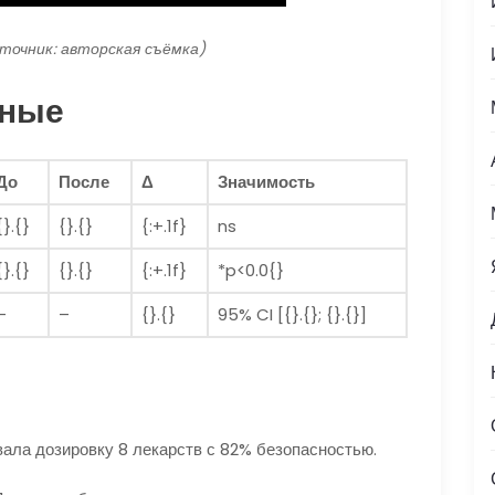
сточник: авторская съёмка)
нные
До
После
Δ
Значимость
{}.{}
{}.{}
{:+.1f}
ns
{}.{}
{}.{}
{:+.1f}
*p<0.0{}
–
–
{}.{}
95% CI [{}.{}; {}.{}]
ла дозировку 8 лекарств с 82% безопасностью.