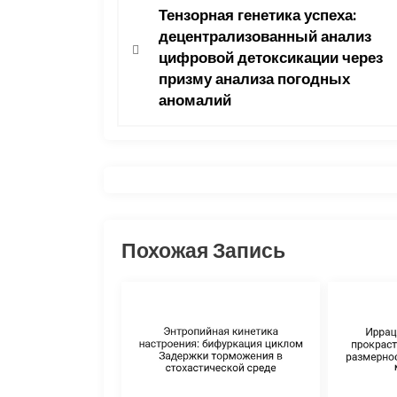
Тензорная генетика успеха:
а
децентрализованный анализ
цифровой детоксикации через
в
призму анализа погодных
аномалий
и
г
а
ц
Похожая Запись
и
я
п
о