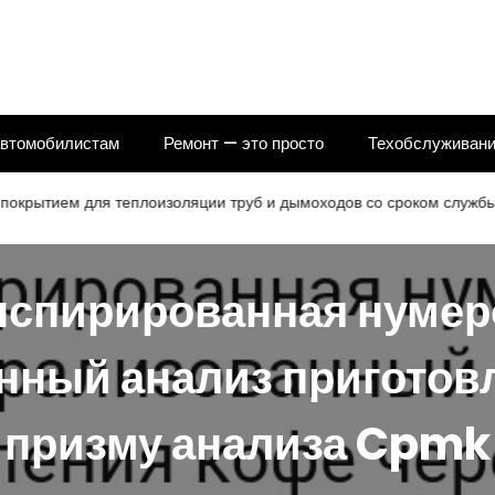
автомобилистам
Ремонт — это просто
Техобслуживани
тием для теплоизоляции труб и дымоходов со сроком службы 25 
спирированная нумер
нный анализ приготовл
призму анализа Cpmk