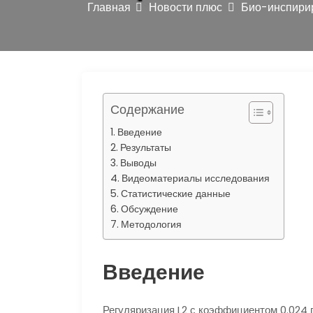
s
р
Главная
Новости плюс
Био-инспирир
r
n
а
a
i
в
m
k
и
i
т
Содержание
ь
Введение
Результаты
Выводы
Видеоматериалы исследования
Статистические данные
Обсуждение
Методология
Введение
Регуляризация L2 с коэффициентом 0.024 