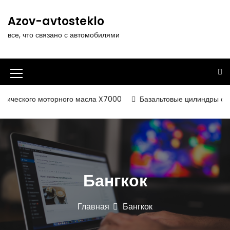
П
е
Azov-avtosteklo
р
все, что связано с автомобилями
е
й
т
и
И
к
к
с
ического моторного масла X7000
Базальтовые цилиндры с фоль
о
о
д
н
е
р
к
ж
а
и
Бангкок
м
м
о
е
м
Главная
Бангкок
у
н