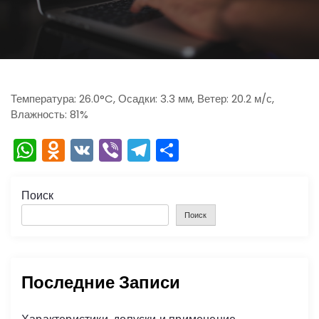
ю
Температура: 26.0°C, Осадки: 3.3 мм, Ветер: 20.2 м/с,
Влажность: 81%
W
O
V
Vi
T
О
h
d
K
b
el
тп
a
n
er
e
р
Поиск
ts
o
gr
а
Поиск
A
kl
a
в
p
a
m
и
Последние Записи
p
s
ть
s