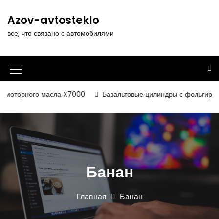
П
е
Azov-avtosteklo
р
все, что связано с автомобилями
е
й
т
и
И
к
к
с
моторного масла X7000
Базальтовые цилиндры с фольгированн
о
о
д
н
е
р
к
ж
а
и
Банан
м
м
о
е
м
Главная
Банан
у
н