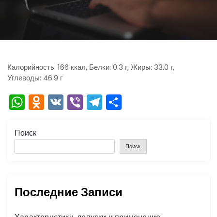
ю
Калорийность: 166 ккал, Белки: 0.3 г, Жиры: 33.0 г,
Углеводы: 46.9 г
W
O
V
Vi
T
О
h
d
K
b
el
тп
a
n
er
e
р
Поиск
ts
o
gr
а
Поиск
A
kl
a
в
p
a
m
и
Последние Записи
p
s
ть
s