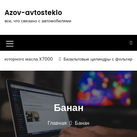
П
е
Azov-avtosteklo
р
все, что связано с автомобилями
е
й
т
и
И
к
к
с
моторного масла X7000
Базальтовые цилиндры с фольгированн
о
о
д
н
е
р
к
ж
а
и
Банан
м
м
о
е
м
Главная
Банан
у
н