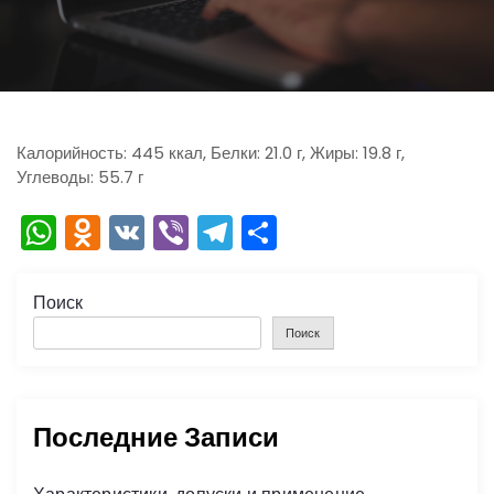
ю
Калорийность: 445 ккал, Белки: 21.0 г, Жиры: 19.8 г,
Углеводы: 55.7 г
W
O
V
Vi
T
О
h
d
K
b
el
тп
a
n
er
e
р
Поиск
ts
o
gr
а
Поиск
A
kl
a
в
p
a
m
и
Последние Записи
p
s
ть
s