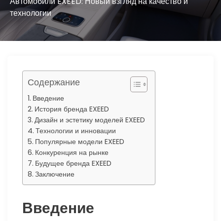
ю
Автомобили EXEED: Новый взгляд на качество и
технологии
Содержание
Введение
История бренда EXEED
Дизайн и эстетику моделей EXEED
Технологии и инновации
Популярные модели EXEED
Конкуренция на рынке
Будущее бренда EXEED
Заключение
Введение