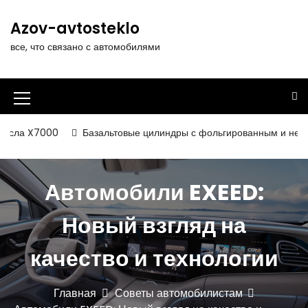
П
е
Azov-avtosteklo
р
все, что связано с автомобилями
е
й
т
и
И
к
к
с
7000
Базальтовые цилиндры с фольгированным и некашированн
о
о
д
н
е
Автомобили EXEED:
р
к
ж
а
Новый взгляд на
и
м
м
о
качество и технологии
е
м
у
н
Главная
Советы автомобилистам