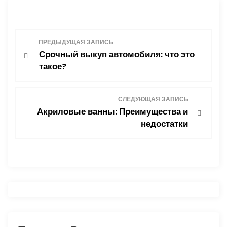
Н
ПРЕДЫДУЩАЯ ЗАПИСЬ
Срочный выкуп автомобиля: что это
а
такое?
в
СЛЕДУЮЩАЯ ЗАПИСЬ
и
Акриловые ванны: Преимущества и
недостатки
г
а
ц
и
я